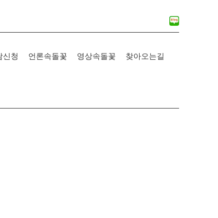
담신청
언론속돌꽃
영상속돌꽃
찾아오는길