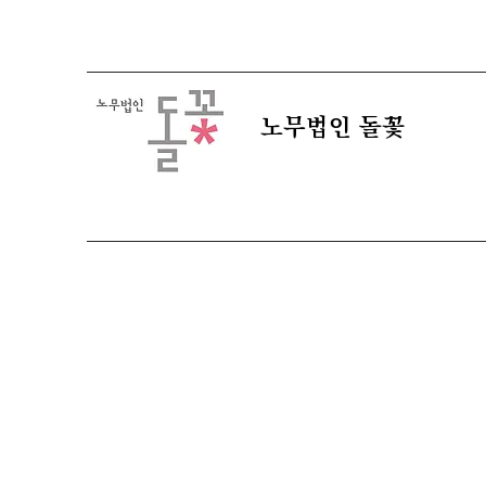
​노무법인 돌꽃