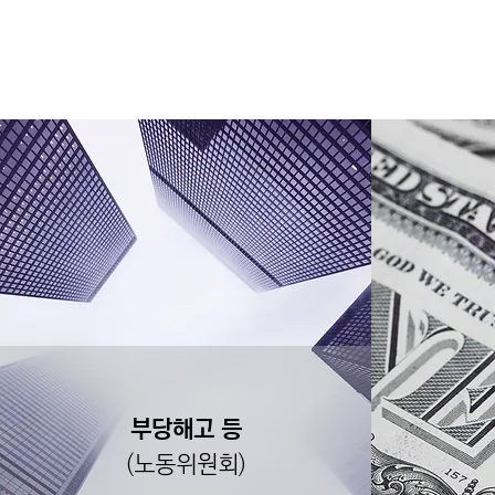
​부당해고 등
(노동위원회)