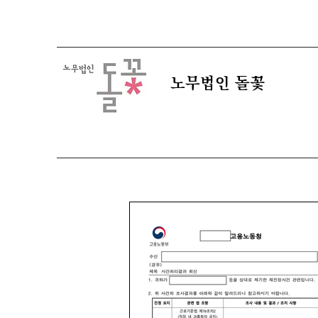
​노무법인 돌꽃