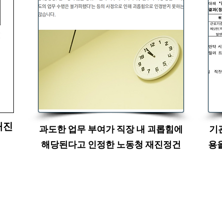
재진
과도한 업무 부여가 직장 내 괴롭힘에
기
해당된다고 인정한 노동청 재진정건
용을