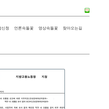
담신청
언론속돌꽃
영상속돌꽃
찾아오는길